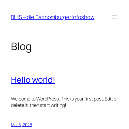
Zum
Inhalt
BHIS – die Badhomburger Infoshow
springen
Blog
Hello world!
Welcome to WordPress. This is your first post. Edit or
delete it, then start writing!
Mai 6, 2026