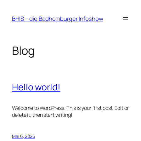
Zum
Inhalt
BHIS – die Badhomburger Infoshow
springen
Blog
Hello world!
Welcome to WordPress. This is your first post. Edit or
delete it, then start writing!
Mai 6, 2026