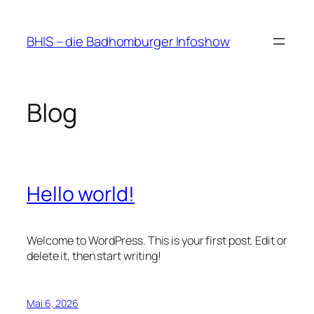
Zum
Inhalt
BHIS – die Badhomburger Infoshow
springen
Blog
Hello world!
Welcome to WordPress. This is your first post. Edit or
delete it, then start writing!
Mai 6, 2026