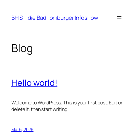
Zum
Inhalt
BHIS – die Badhomburger Infoshow
springen
Blog
Hello world!
Welcome to WordPress. This is your first post. Edit or
delete it, then start writing!
Mai 6, 2026