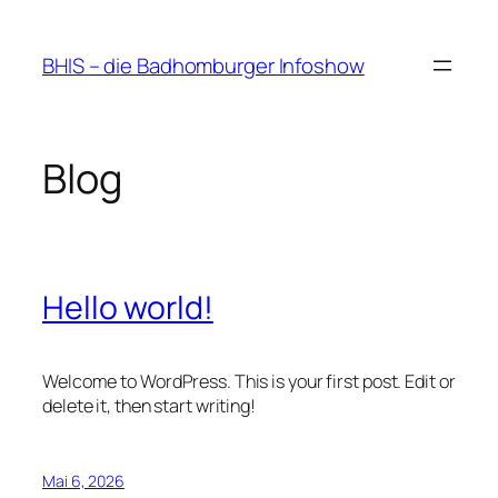
Zum
Inhalt
BHIS – die Badhomburger Infoshow
springen
Blog
Hello world!
Welcome to WordPress. This is your first post. Edit or
delete it, then start writing!
Mai 6, 2026