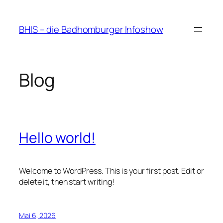
Zum
Inhalt
BHIS – die Badhomburger Infoshow
springen
Blog
Hello world!
Welcome to WordPress. This is your first post. Edit or
delete it, then start writing!
Mai 6, 2026