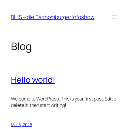
Zum
Inhalt
BHIS – die Badhomburger Infoshow
springen
Blog
Hello world!
Welcome to WordPress. This is your first post. Edit or
delete it, then start writing!
Mai 6, 2026