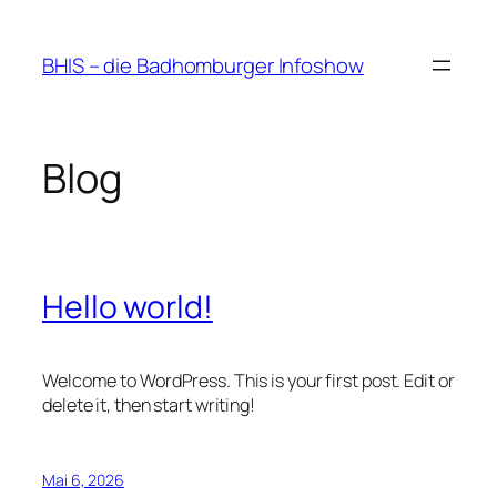
Zum
Inhalt
BHIS – die Badhomburger Infoshow
springen
Blog
Hello world!
Welcome to WordPress. This is your first post. Edit or
delete it, then start writing!
Mai 6, 2026