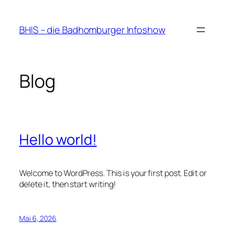
Zum
Inhalt
BHIS – die Badhomburger Infoshow
springen
Blog
Hello world!
Welcome to WordPress. This is your first post. Edit or
delete it, then start writing!
Mai 6, 2026