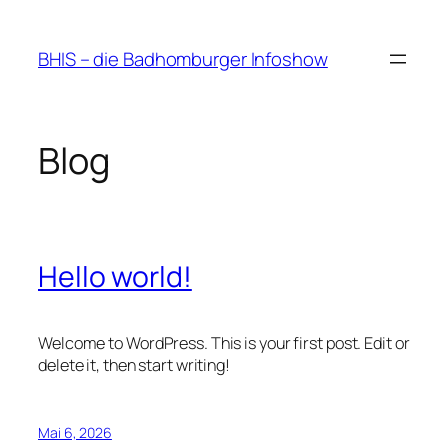
Zum
Inhalt
BHIS – die Badhomburger Infoshow
springen
Blog
Hello world!
Welcome to WordPress. This is your first post. Edit or
delete it, then start writing!
Mai 6, 2026