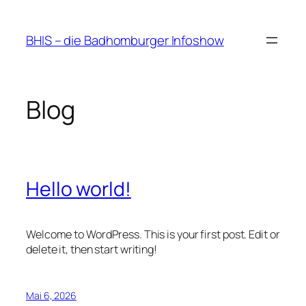
Zum
Inhalt
BHIS – die Badhomburger Infoshow
springen
Blog
Hello world!
Welcome to WordPress. This is your first post. Edit or
delete it, then start writing!
Mai 6, 2026