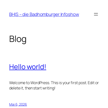
Zum
Inhalt
BHIS – die Badhomburger Infoshow
springen
Blog
Hello world!
Welcome to WordPress. This is your first post. Edit or
delete it, then start writing!
Mai 6, 2026