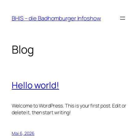
Zum
Inhalt
BHIS – die Badhomburger Infoshow
springen
Blog
Hello world!
Welcome to WordPress. This is your first post. Edit or
delete it, then start writing!
Mai 6, 2026