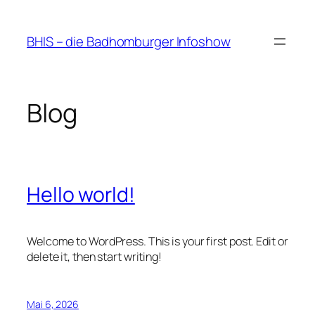
Zum
Inhalt
BHIS – die Badhomburger Infoshow
springen
Blog
Hello world!
Welcome to WordPress. This is your first post. Edit or
delete it, then start writing!
Mai 6, 2026