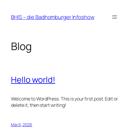
Zum
Inhalt
BHIS – die Badhomburger Infoshow
springen
Blog
Hello world!
Welcome to WordPress. This is your first post. Edit or
delete it, then start writing!
Mai 6, 2026