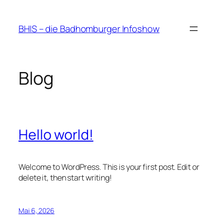
Zum
Inhalt
BHIS – die Badhomburger Infoshow
springen
Blog
Hello world!
Welcome to WordPress. This is your first post. Edit or
delete it, then start writing!
Mai 6, 2026