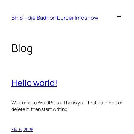
Zum
Inhalt
BHIS – die Badhomburger Infoshow
springen
Blog
Hello world!
Welcome to WordPress. This is your first post. Edit or
delete it, then start writing!
Mai 6, 2026