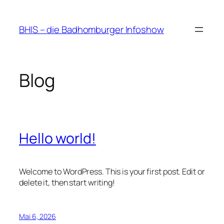
Zum
Inhalt
BHIS – die Badhomburger Infoshow
springen
Blog
Hello world!
Welcome to WordPress. This is your first post. Edit or
delete it, then start writing!
Mai 6, 2026