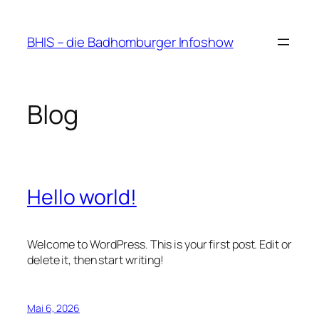
Zum
Inhalt
BHIS – die Badhomburger Infoshow
springen
Blog
Hello world!
Welcome to WordPress. This is your first post. Edit or
delete it, then start writing!
Mai 6, 2026