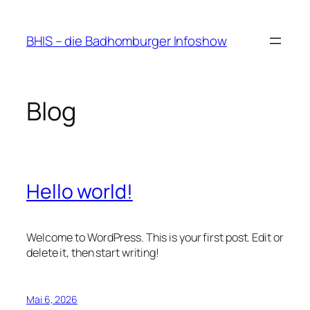
Zum
Inhalt
BHIS – die Badhomburger Infoshow
springen
Blog
Hello world!
Welcome to WordPress. This is your first post. Edit or
delete it, then start writing!
Mai 6, 2026