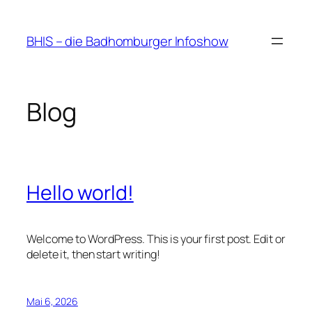
Zum
Inhalt
BHIS – die Badhomburger Infoshow
springen
Blog
Hello world!
Welcome to WordPress. This is your first post. Edit or
delete it, then start writing!
Mai 6, 2026