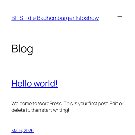
Zum
Inhalt
BHIS – die Badhomburger Infoshow
springen
Blog
Hello world!
Welcome to WordPress. This is your first post. Edit or
delete it, then start writing!
Mai 6, 2026