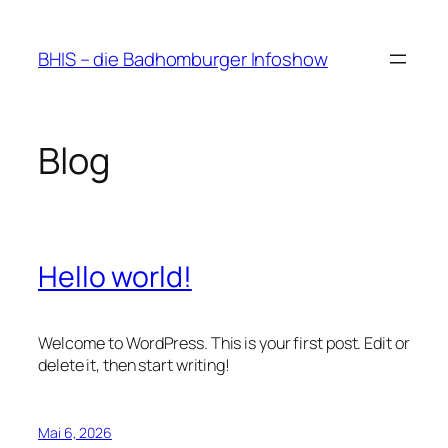
Zum
Inhalt
BHIS – die Badhomburger Infoshow
springen
Blog
Hello world!
Welcome to WordPress. This is your first post. Edit or
delete it, then start writing!
Mai 6, 2026