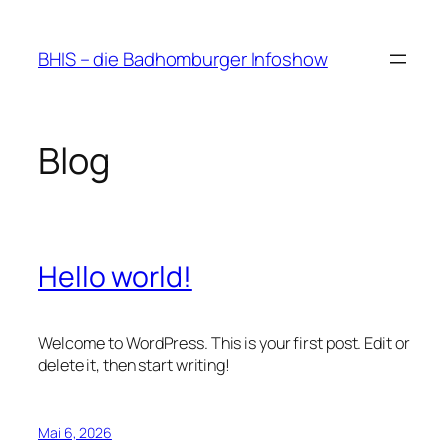
Zum
Inhalt
BHIS – die Badhomburger Infoshow
springen
Blog
Hello world!
Welcome to WordPress. This is your first post. Edit or
delete it, then start writing!
Mai 6, 2026