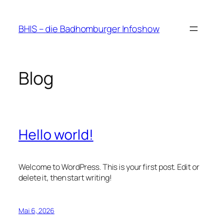
Zum
Inhalt
BHIS – die Badhomburger Infoshow
springen
Blog
Hello world!
Welcome to WordPress. This is your first post. Edit or
delete it, then start writing!
Mai 6, 2026