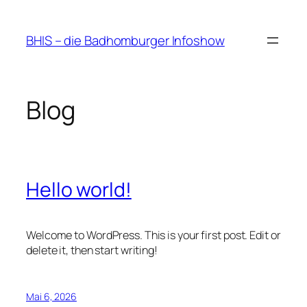
Zum
Inhalt
BHIS – die Badhomburger Infoshow
springen
Blog
Hello world!
Welcome to WordPress. This is your first post. Edit or
delete it, then start writing!
Mai 6, 2026