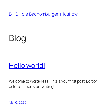
Zum
Inhalt
BHIS – die Badhomburger Infoshow
springen
Blog
Hello world!
Welcome to WordPress. This is your first post. Edit or
delete it, then start writing!
Mai 6, 2026