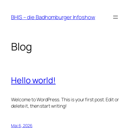
Zum
Inhalt
BHIS – die Badhomburger Infoshow
springen
Blog
Hello world!
Welcome to WordPress. This is your first post. Edit or
delete it, then start writing!
Mai 6, 2026