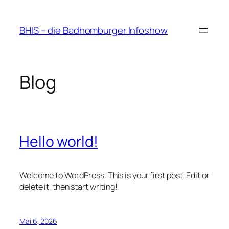
Zum
Inhalt
BHIS – die Badhomburger Infoshow
springen
Blog
Hello world!
Welcome to WordPress. This is your first post. Edit or
delete it, then start writing!
Mai 6, 2026