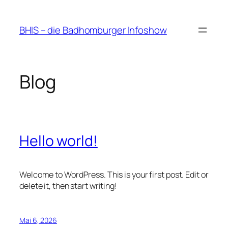
Zum
Inhalt
BHIS – die Badhomburger Infoshow
springen
Blog
Hello world!
Welcome to WordPress. This is your first post. Edit or
delete it, then start writing!
Mai 6, 2026