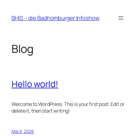
Zum
Inhalt
BHIS – die Badhomburger Infoshow
springen
Blog
Hello world!
Welcome to WordPress. This is your first post. Edit or
delete it, then start writing!
Mai 6, 2026