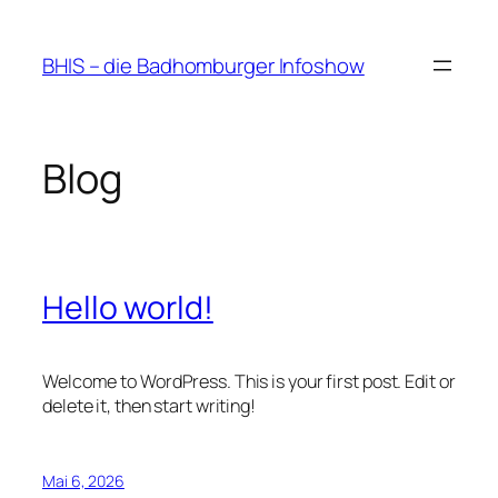
Zum
Inhalt
BHIS – die Badhomburger Infoshow
springen
Blog
Hello world!
Welcome to WordPress. This is your first post. Edit or
delete it, then start writing!
Mai 6, 2026