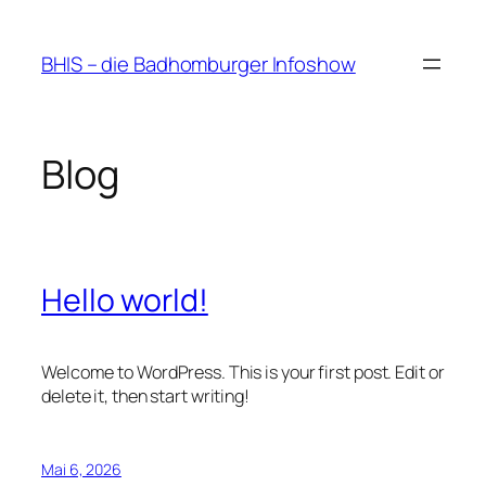
Zum
Inhalt
BHIS – die Badhomburger Infoshow
springen
Blog
Hello world!
Welcome to WordPress. This is your first post. Edit or
delete it, then start writing!
Mai 6, 2026