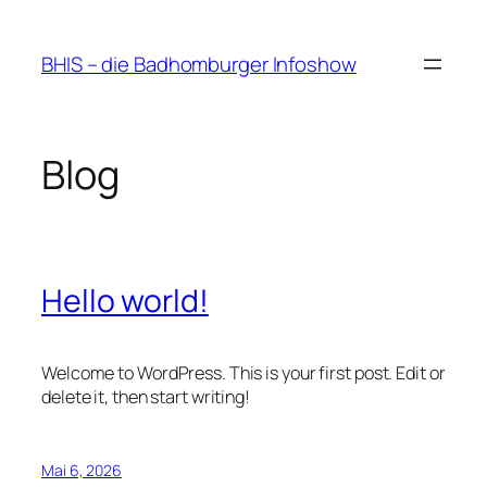
Zum
Inhalt
BHIS – die Badhomburger Infoshow
springen
Blog
Hello world!
Welcome to WordPress. This is your first post. Edit or
delete it, then start writing!
Mai 6, 2026