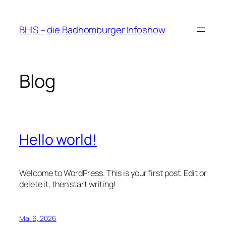
Zum
Inhalt
BHIS – die Badhomburger Infoshow
springen
Blog
Hello world!
Welcome to WordPress. This is your first post. Edit or
delete it, then start writing!
Mai 6, 2026