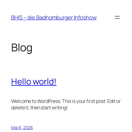
Zum
Inhalt
BHIS – die Badhomburger Infoshow
springen
Blog
Hello world!
Welcome to WordPress. This is your first post. Edit or
delete it, then start writing!
Mai 6, 2026