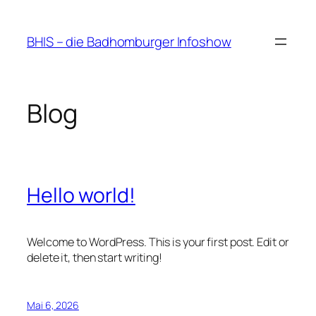
Zum
Inhalt
BHIS – die Badhomburger Infoshow
springen
Blog
Hello world!
Welcome to WordPress. This is your first post. Edit or
delete it, then start writing!
Mai 6, 2026