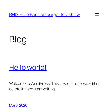
Zum
Inhalt
BHIS – die Badhomburger Infoshow
springen
Blog
Hello world!
Welcome to WordPress. This is your first post. Edit or
delete it, then start writing!
Mai 6, 2026