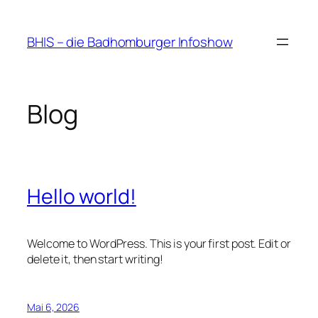
Zum
Inhalt
BHIS – die Badhomburger Infoshow
springen
Blog
Hello world!
Welcome to WordPress. This is your first post. Edit or
delete it, then start writing!
Mai 6, 2026