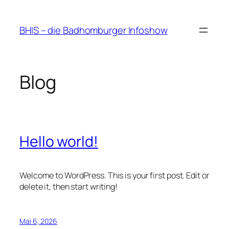
Zum
Inhalt
BHIS – die Badhomburger Infoshow
springen
Blog
Hello world!
Welcome to WordPress. This is your first post. Edit or
delete it, then start writing!
Mai 6, 2026