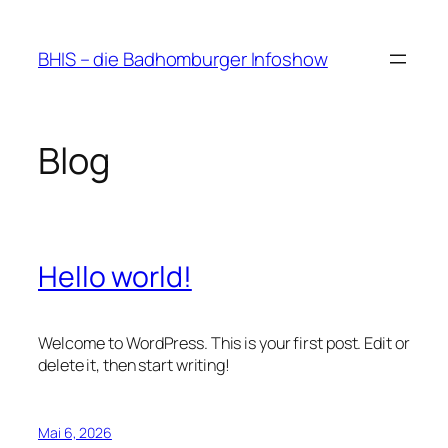
Zum
Inhalt
BHIS – die Badhomburger Infoshow
springen
Blog
Hello world!
Welcome to WordPress. This is your first post. Edit or
delete it, then start writing!
Mai 6, 2026