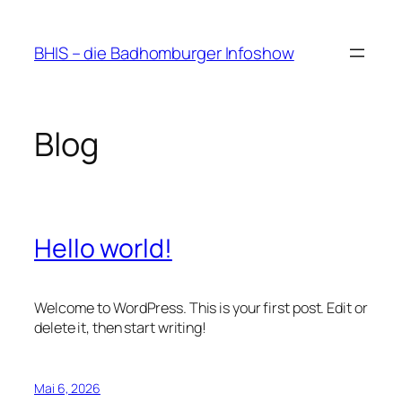
Zum
Inhalt
BHIS – die Badhomburger Infoshow
springen
Blog
Hello world!
Welcome to WordPress. This is your first post. Edit or
delete it, then start writing!
Mai 6, 2026