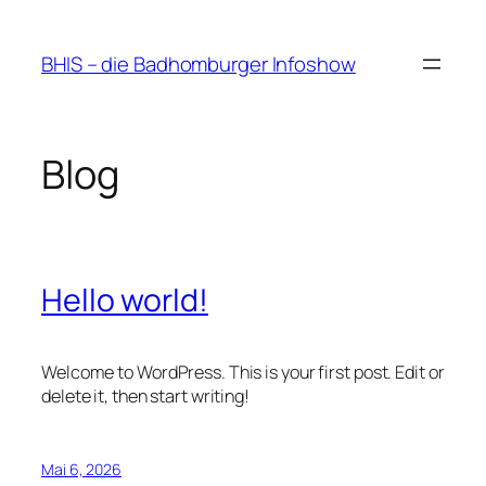
Zum
Inhalt
BHIS – die Badhomburger Infoshow
springen
Blog
Hello world!
Welcome to WordPress. This is your first post. Edit or
delete it, then start writing!
Mai 6, 2026