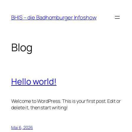
Zum
Inhalt
BHIS – die Badhomburger Infoshow
springen
Blog
Hello world!
Welcome to WordPress. This is your first post. Edit or
delete it, then start writing!
Mai 6, 2026