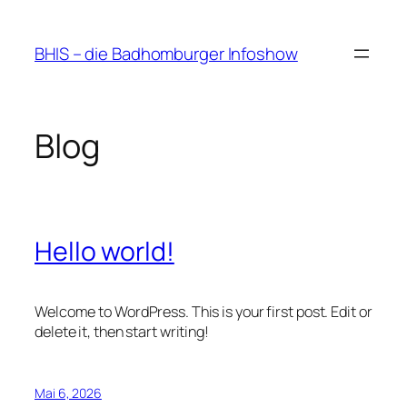
Zum
Inhalt
BHIS – die Badhomburger Infoshow
springen
Blog
Hello world!
Welcome to WordPress. This is your first post. Edit or
delete it, then start writing!
Mai 6, 2026