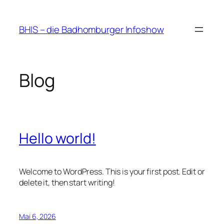
Zum
Inhalt
BHIS – die Badhomburger Infoshow
springen
Blog
Hello world!
Welcome to WordPress. This is your first post. Edit or
delete it, then start writing!
Mai 6, 2026