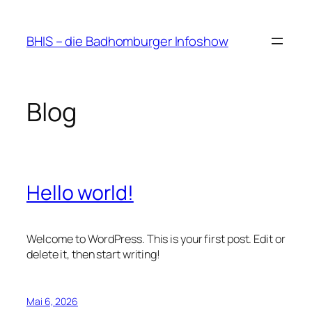
Zum
Inhalt
BHIS – die Badhomburger Infoshow
springen
Blog
Hello world!
Welcome to WordPress. This is your first post. Edit or
delete it, then start writing!
Mai 6, 2026