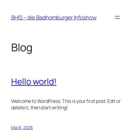
Zum
Inhalt
BHIS – die Badhomburger Infoshow
springen
Blog
Hello world!
Welcome to WordPress. This is your first post. Edit or
delete it, then start writing!
Mai 6, 2026