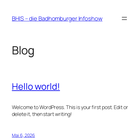
Zum
Inhalt
BHIS – die Badhomburger Infoshow
springen
Blog
Hello world!
Welcome to WordPress. This is your first post. Edit or
delete it, then start writing!
Mai 6, 2026