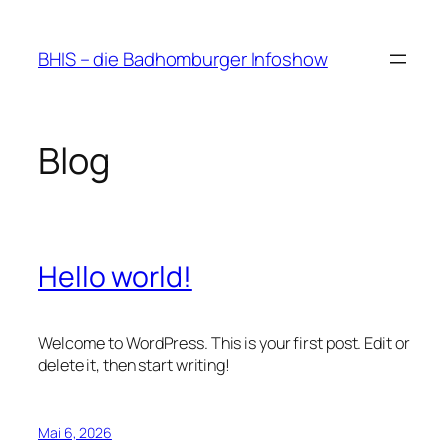
Zum
Inhalt
BHIS – die Badhomburger Infoshow
springen
Blog
Hello world!
Welcome to WordPress. This is your first post. Edit or
delete it, then start writing!
Mai 6, 2026